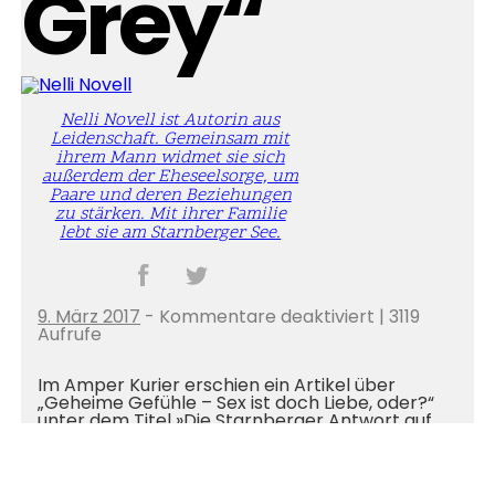
Grey“
Nelli Novell ist Autorin aus
Leidenschaft. Gemeinsam mit
ihrem Mann widmet sie sich
außerdem der Eheseelsorge, um
Paare und deren Beziehungen
zu stärken. Mit ihrer Familie
lebt sie am Starnberger See.
f
9. März 2017
-
Kommentare deaktiviert
| 3119
ü
Aufrufe
r
D
Im Amper Kurier erschien ein Artikel über
i
„Geheime Gefühle – Sex ist doch Liebe, oder?“
e
unter dem Titel »Die Starnberger Antwort auf
S
„Fifty Shades of Grey“«.
t
a
r
n