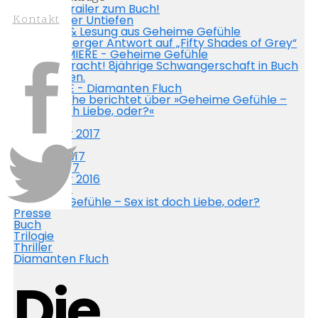
Der Kino Trailer zum Buch!
Kontakt
Starnberger Untiefen
Premiere & Lesung aus Geheime Gefühle
Die Starnberger Antwort auf „Fifty Shades of Grey“
BUCHPREMIERE - Geheime Gefühle
Es ist vollbracht! 8jährige Schwangerschaft in Buch
vollkommen.
LESEPROBE - Diamanten Fluch
Süddeutsche berichtet über »Geheime Gefühle –
Sex ist doch Liebe, oder?«
Monatlich
Dezember 2017
März 2017
Februar 2017
Januar 2017
Dezember 2016
Kategorien
Geheime Gefühle – Sex ist doch Liebe, oder?
Presse
Buch
Trilogie
Thriller
Diamanten Fluch
Die